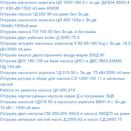
Отгрузка насосного агрегата ЦН 1000-180-3 с эл.дв. ДАЗО4-450Х-4
У1 630 кВт/1500 об.мин 6000В
Отгрузка насоса 1Д 630-90 на раме без Эл.дв.
Отгрузка насосного агрегата ЦН 400-105а с Эл.дв.
160кВт/1500об.мин.
Отгрузка насоса ПЭ 150-53 без Эл.дв. и без рамы
Отгрузка двух рабочих колёс Д 3200-75-2
Отгрузка четырёх насосных агрегатов Х 80-65-160 Ксд с Эл.дв. 18.5
кВт/3000 об.мин.
Отгрузка насоса двухстороннего входа марки 200Д 90
Отгрузка ДНУ 180-128 на базе насоса ЦНСт и ДВС ЯМЗ-236М2
ПД-120 кВт
Отгрузка насосного агрегата 1Д 315-50 с Эл.дв. 75 кВт/3000 об.мин
Отгрузка ротора в сборе для насоса СЭ 1250-140-11 и запасных
частей
Работа по ремонту насоса ЦН 400-210
Отгрузка партии разных насосов серии Д и погружных ЭЦВ
Отгрузка насосов 1Д315-50 и насосного агрегата ВВН1-6 с Эл.дв.
15 кВт / 1500 об.мин.
Отгрузка двух насосов СМ 250-200-400/4 и насоса 300Д70 на раме
Отгрузка запасных частей насос Д 2500-62 и насос СД 2400-75