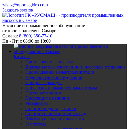
zakaz@nporusgidro.com
Заказать звонок
Насосное и промышленное оборудование
от производителя в Самаре
Самара:
8 (800) 350-77-10
Пн - Пт: с 08:00 до 18:00
Каталог
Промышленные насосы
Дизельные электростанции и насосные установки
Промышленные электродвигатели
Водоочистное оборудование
Запорная арматура
Запчасти к промышленным насосам
Насосные станции
Продукция в наличии
Резервуары
Станции водоподготовки
Станции очистки сточных вод
Шкафы управления насосами
Землесосы